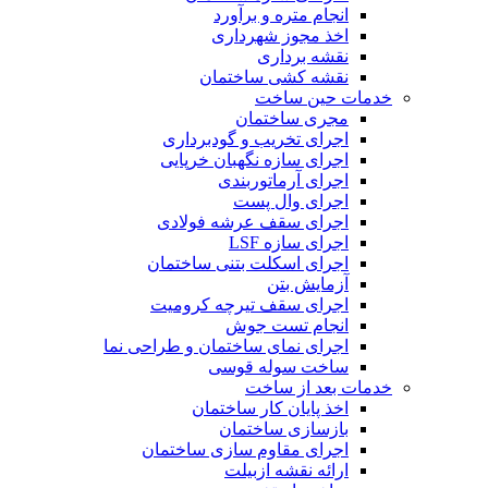
انجام متره و برآورد
اخذ مجوز شهرداری
نقشه برداری
نقشه کشی ساختمان
خدمات حین ساخت
مجری ساختمان
اجرای تخریب و گودبرداری
اجرای سازه نگهبان خرپایی
اجرای آرماتوربندی
اجرای وال پست
اجرای سقف عرشه فولادی
اجرای سازه LSF
اجرای اسکلت بتنی ساختمان
آزمایش بتن
اجرای سقف تیرچه کرومیت
انجام تست جوش
اجرای نمای ساختمان و طراحی نما
ساخت سوله قوسی
خدمات بعد از ساخت
اخذ پایان کار ساختمان
بازسازی ساختمان
اجرای مقاوم سازی ساختمان
ارائه نقشه ازبیلت