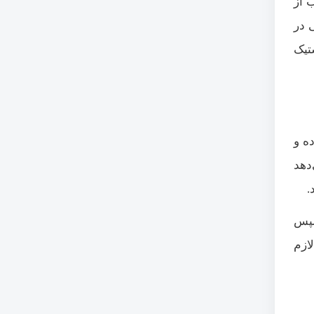
ب از
ی در
تیک
ه و
دهد
سپس
ازم