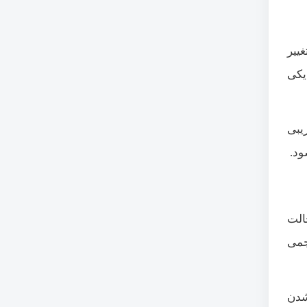
ییر
یکی
یبی
الت
جمی
شدن