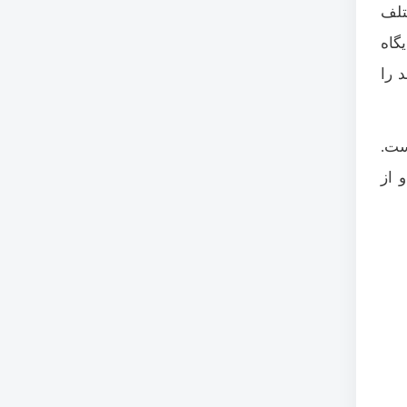
تلف
گاه
 را
ست.
 از