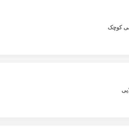
می کوچک
یی