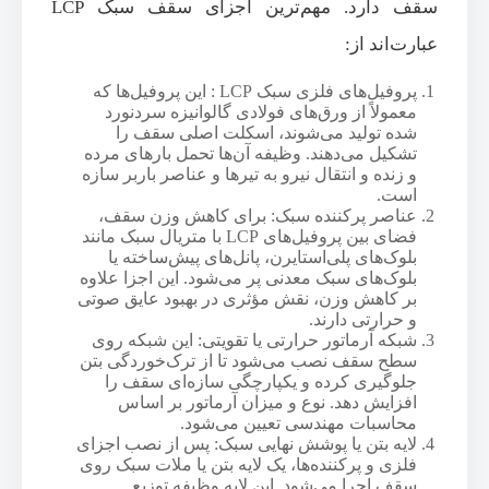
سقف دارد. مهم‌ترین اجزای سقف سبک LCP
عبارت‌اند از:
پروفیل‌های فلزی سبک LCP : این پروفیل‌ها که
معمولاً از ورق‌های فولادی گالوانیزه سردنورد
شده تولید می‌شوند، اسکلت اصلی سقف را
تشکیل می‌دهند. وظیفه آن‌ها تحمل بارهای مرده
و زنده و انتقال نیرو به تیرها و عناصر باربر سازه
است.
عناصر پرکننده سبک: برای کاهش وزن سقف،
فضای بین پروفیل‌های LCP با متریال سبک مانند
بلوک‌های پلی‌استایرن، پانل‌های پیش‌ساخته یا
بلوک‌های سبک معدنی پر می‌شود. این اجزا علاوه
بر کاهش وزن، نقش مؤثری در بهبود عایق صوتی
و حرارتی دارند.
شبکه آرماتور حرارتی یا تقویتی: این شبکه روی
سطح سقف نصب می‌شود تا از ترک‌خوردگی بتن
جلوگیری کرده و یکپارچگی سازه‌ای سقف را
افزایش دهد. نوع و میزان آرماتور بر اساس
محاسبات مهندسی تعیین می‌شود.
لایه بتن یا پوشش نهایی سبک: پس از نصب اجزای
فلزی و پرکننده‌ها، یک لایه بتن یا ملات سبک روی
سقف اجرا می‌شود. این لایه وظیفه توزیع