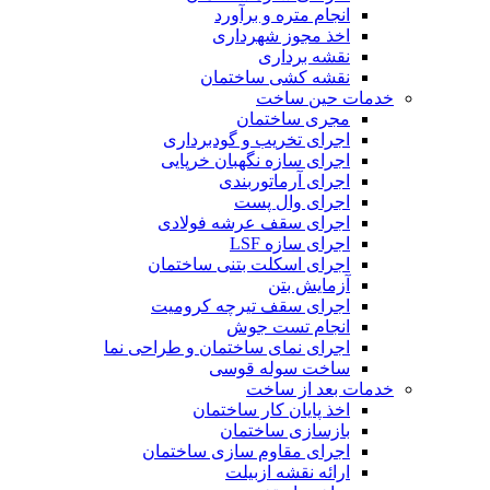
انجام متره و برآورد
اخذ مجوز شهرداری
نقشه برداری
نقشه کشی ساختمان
خدمات حین ساخت
مجری ساختمان
اجرای تخریب و گودبرداری
اجرای سازه نگهبان خرپایی
اجرای آرماتوربندی
اجرای وال پست
اجرای سقف عرشه فولادی
اجرای سازه LSF
اجرای اسکلت بتنی ساختمان
آزمایش بتن
اجرای سقف تیرچه کرومیت
انجام تست جوش
اجرای نمای ساختمان و طراحی نما
ساخت سوله قوسی
خدمات بعد از ساخت
اخذ پایان کار ساختمان
بازسازی ساختمان
اجرای مقاوم سازی ساختمان
ارائه نقشه ازبیلت