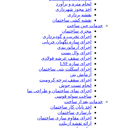
انجام متره و برآورد
اخذ مجوز شهرداری
نقشه برداری
نقشه کشی ساختمان
خدمات حین ساخت
مجری ساختمان
اجرای تخریب و گودبرداری
اجرای سازه نگهبان خرپایی
اجرای آرماتوربندی
اجرای وال پست
اجرای سقف عرشه فولادی
اجرای سازه LSF
اجرای اسکلت بتنی ساختمان
آزمایش بتن
اجرای سقف تیرچه کرومیت
انجام تست جوش
اجرای نمای ساختمان و طراحی نما
ساخت سوله قوسی
خدمات بعد از ساخت
اخذ پایان کار ساختمان
بازسازی ساختمان
اجرای مقاوم سازی ساختمان
ارائه نقشه ازبیلت