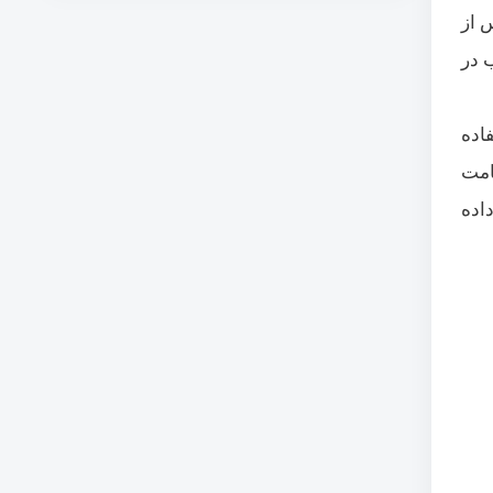
 از
 در
اده
هی مواقع بضخامت
 داده