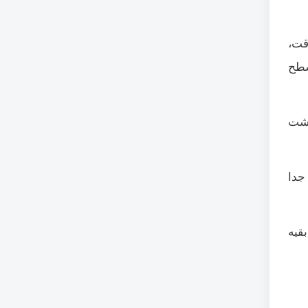
قت،
سطح
اشت
جدا
قیه