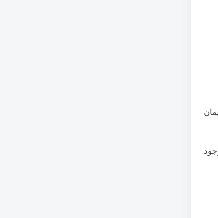
مان
جود