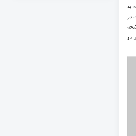
 به
 در
ایحه
 دو