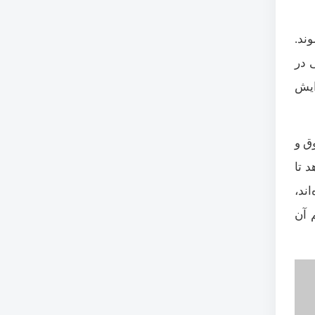
ند.
 در
ایش
ق و
د تا
ند،
 آن