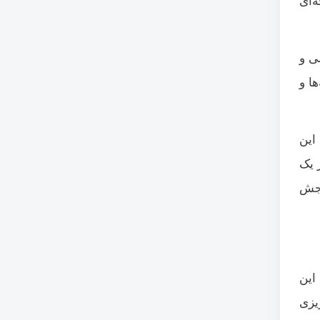
‌ای
ی و
ا و
این
 یک
نجش
این
یزی