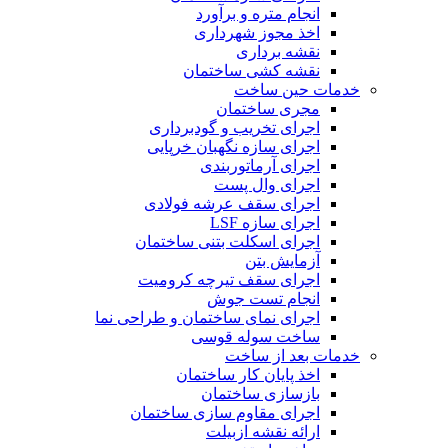
انجام متره و برآورد
اخذ مجوز شهرداری
نقشه برداری
نقشه کشی ساختمان
خدمات حین ساخت
مجری ساختمان
اجرای تخریب و گودبرداری
اجرای سازه نگهبان خرپایی
اجرای آرماتوربندی
اجرای وال پست
اجرای سقف عرشه فولادی
اجرای سازه LSF
اجرای اسکلت بتنی ساختمان
آزمایش بتن
اجرای سقف تیرچه کرومیت
انجام تست جوش
اجرای نمای ساختمان و طراحی نما
ساخت سوله قوسی
خدمات بعد از ساخت
اخذ پایان کار ساختمان
بازسازی ساختمان
اجرای مقاوم سازی ساختمان
ارائه نقشه ازبیلت