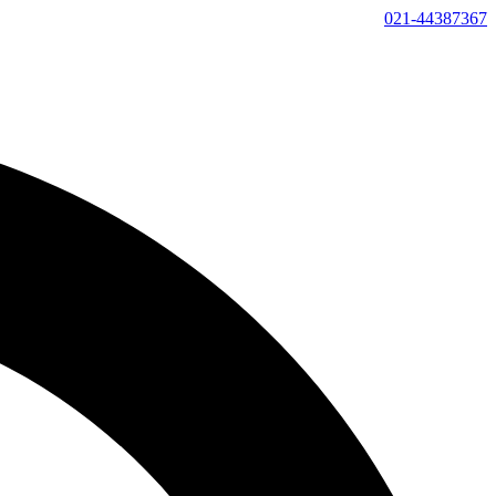
021-44387367
پرش
به
محتوا